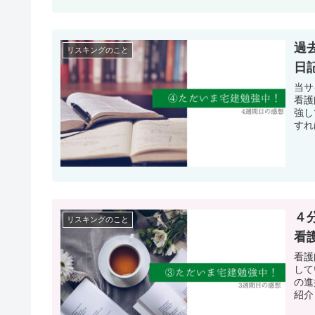
過
リスキングのこと
日
当サ
看護
強し
すれ
４
リスキングのこと
看
看護
して
の進
紹介