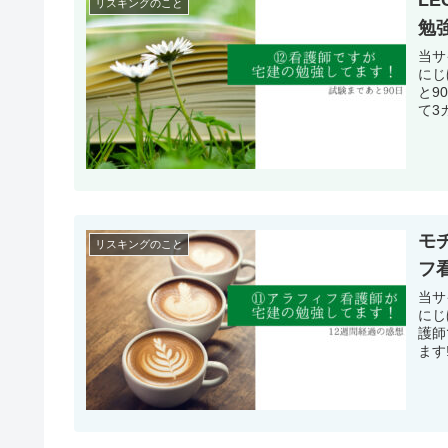
リスキングのこと
勉
当サ
にじ
と9
て3
モ
リスキングのこと
フ
当サ
にじ
護師
ます