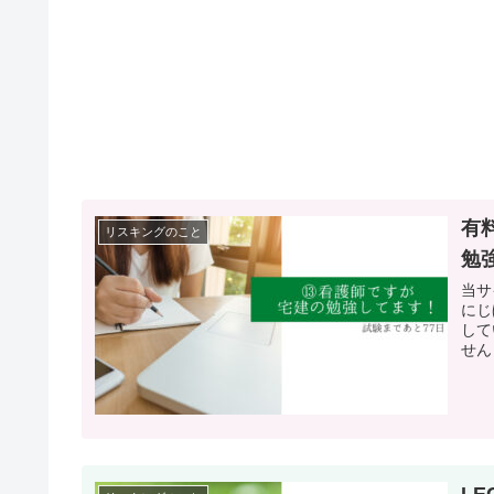
有
リスキングのこと
勉
当サ
にじ
して
せん
L