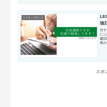
L
リスキングのこと
強
当サ
にじ
建試
果の
スポ