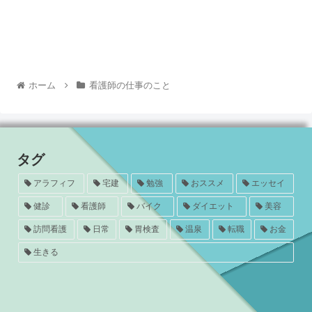
ホーム
看護師の仕事のこと
タグ
アラフィフ
宅建
勉強
おススメ
エッセイ
健診
看護師
バイク
ダイエット
美容
訪問看護
日常
胃検査
温泉
転職
お金
生きる