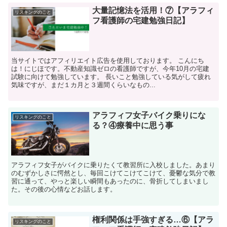
大量記憶法を活用！⑦【アラフィ
リスキングのこと
フ看護師の宅建勉強日記】
当サイトではアフィリエイト広告を使用しております。 こんにち
は！にじほです。不動産知識ゼロの看護師ですが、今年10月の宅建
試験に向けて勉強しています。 長いこと勉強している気がして疲れ
気味ですが、まだ１カ月と３週間くらいなもの...
アラフィフ女子バイク乗りにな
リスキングのこと
る？④療養中に思う事
アラフィフ女子がバイクに乗りたくて教習所に入校しました。あまり
のむずかしさに愕然とし、毎回こけてこけてこけて、憂鬱な気分で教
習に通って、やっと楽しい瞬間もあったのに、骨折してしまいまし
た。その後の心情などお話します。
権利関係は手強すぎる…⑥【アラ
リスキングのこと