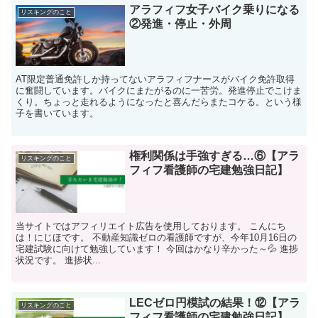
アラフィフ女子バイク乗りになる
リスキングのこと
②発進・停止・外周
AT限定普通免許しか持ってないアラフィフナースがバイク免許取得
に奮闘しています。バイクにまたがるのに一苦労。発進停止でこけま
くり。ちょっと走れるようになったと喜んだらまたコケる。という様
子を書いています。
権利関係は手強すぎる…⑥【アラ
リスキングのこと
フィフ看護師の宅建勉強日記】
当サイトではアフィリエイト広告を使用しております。 こんにち
は！にじほです。 不動産知識ゼロの看護師ですが、今年10月16日の
宅建試験に向けて勉強しています！ 今回はかなり辛かった～💦 進捗
状況です。 進捗状...
LECゼロ円模試の結果！⑫【アラ
リスキングのこと
フィフ看護師の宅建勉強日記】