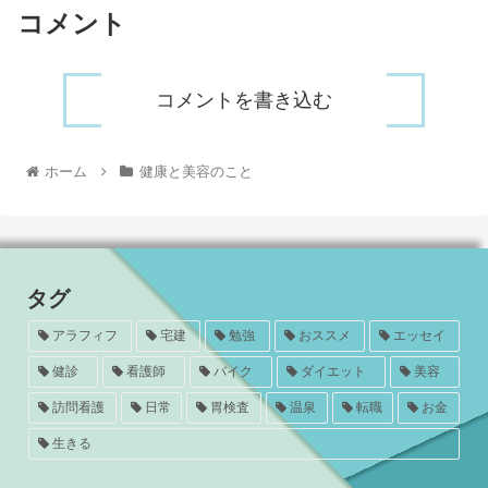
コメント
コメントを書き込む
ホーム
健康と美容のこと
タグ
アラフィフ
宅建
勉強
おススメ
エッセイ
健診
看護師
バイク
ダイエット
美容
訪問看護
日常
胃検査
温泉
転職
お金
生きる