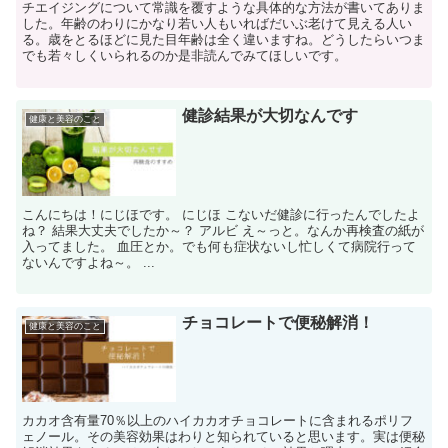
チエイジングについて常識を覆すような具体的な方法が書いてありま
した。年齢のわりにかなり若い人もいればだいぶ老けて見える人い
る。歳をとるほどに見た目年齢は全く違いますね。どうしたらいつま
でも若々しくいられるのか是非読んでみてほしいです。
健診結果が大切なんです
健康と美容のこと
こんにちは！にじほです。 にじほ こないだ健診に行ったんでしたよ
ね？ 結果大丈夫でしたか～？ アルビ え～っと。なんか再検査の紙が
入ってました。 血圧とか。でも何も症状ないし忙しくて病院行って
ないんですよね～。 ...
チョコレートで便秘解消！
健康と美容のこと
カカオ含有量70％以上のハイカカオチョコレートに含まれるポリフ
ェノール。その美容効果はわりと知られていると思います。実は便秘